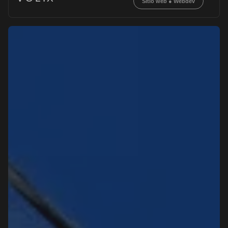
Sitio web
●
Webdev