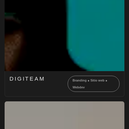
DIGITEAM
Branding
●
Sitio web
●
Webdev