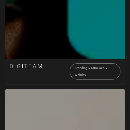
DIGITEAM
Branding
●
Sitio web
●
Webdev